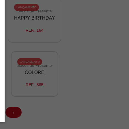
LANÇAMENTO
Sacos de Presente
HAPPY BIRTHDAY
REF.:
164
LANÇAMENTO
Sacos de Presente
COLORÊ
REF.:
865
›