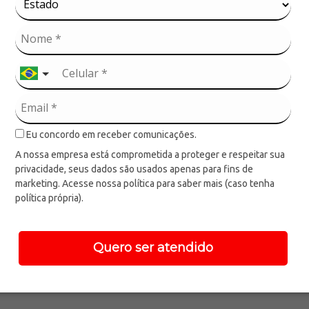
AMENTO
LANÇAMENTO
 de Presente
Sacos de Presente
MULA KIDS
K-PRINCESS
REF.:
206
REF.:
208
Eu concordo em receber comunicações.
AMENTO
LANÇAMENTO
A nossa empresa está comprometida a proteger e respeitar sua
 de Presente
Sacos de Presente
privacidade, seus dados são usados apenas para fins de
N TO RACE
JURASSIC
marketing. Acesse nossa política para saber mais (caso tenha
política própria).
REF.:
165
REF.:
142
Quero ser atendido
1
2
3
4
...
16