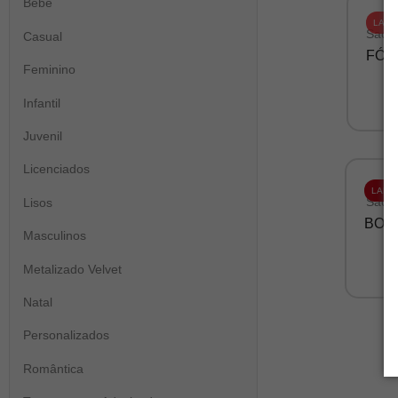
Bebê
LANÇ
Sacos
Casual
FÓR
Feminino
Infantil
Juvenil
Licenciados
LANÇ
Sacos
Lisos
BOR
Masculinos
Metalizado Velvet
Natal
Personalizados
Romântica