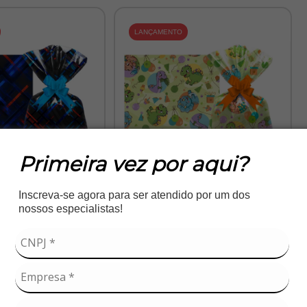
LANÇAMENTO
Primeira vez por aqui?
Inscreva-se agora para ser atendido por um dos
 de Presente
Sacos de Presente
nossos especialistas!
MATRIX
HAPPY DINO
REF.:
421
REF.:
232