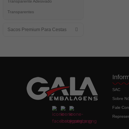
Transparente Adesivado
Transparentes
Sacos Premium Para Cestas
Infor
SAC
Sobre N
Fale Co
Represen