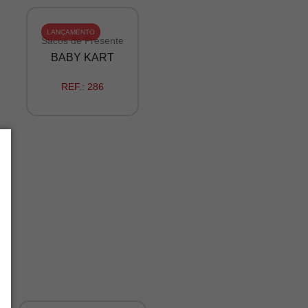
LANÇAMENTO
Sacos de Presente
BABY KART
REF.:
286