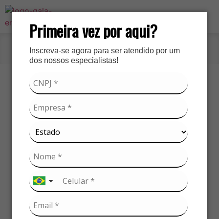
Primeira vez por aqui?
Inscreva-se agora para ser atendido por um
Início
»
Detalhes
dos nossos especialistas!
Nome do Produto
Lorem ipsum dolor sit amet, consectetur adipiscing elit,
sed do eiusmod tempor incididunt ut labore et dolore
magna aliqua. Ut enim ad minim veniam, quis nostrud
exercitation ullamco laboris nisi ut aliquip ex ea
commodo consequat.