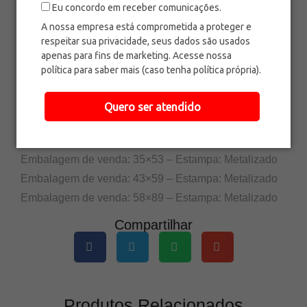
Eu concordo em receber comunicações.
Ref.: 0000
Categoria: nome da categoria
A nossa empresa está comprometida a proteger e
respeitar sua privacidade, seus dados são usados
Embalagem de venda: 15×22 – Estampa: Metalizado
apenas para fins de marketing. Acesse nossa
Embalagem de venda: 15×29 – Estampa: Metalizado
política para saber mais (caso tenha política própria).
Embalagem de venda: 15×45 – Estampa: Metalizado
Embalagem de venda: 20×29 – Estampa: Metalizado
Quero ser atendido
Embalagem de venda: 25×35 – Estampa: Metalizado
Embalagem de venda: 30×45 – Estampa: Metalizado
Embalagem de venda: 35×53 – Estampa: Metalizado
Embalagem de venda: 43×59 – Estampa: Metalizado
Embalagem de venda: 58×89 – Estampa: Metalizado
Compartilhar
Produtos Relacionados