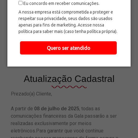
Paranaíba-MS
Eu concordo em receber comunicações.
A nossa empresa está comprometida a proteger e
respeitar sua privacidade, seus dados são usados
apenas para fins de marketing. Acesse nossa
Aparecida do Taboado-MS
política para saber mais (caso tenha política própria).
Quero ser atendido
Atualização Cadastral
Prezado(a) Cliente,
A partir de
, todas as
08 de julho de 2025
comunicações financeiras da Gala passarão a ser
realizadas exclusivamente por meios
eletrônicos.Para garantir que você continue