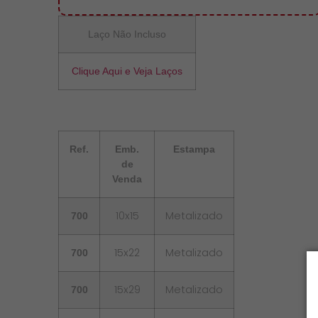
Laço Não Incluso
Clique Aqui e Veja Laços
Ref.
Emb.
Estampa
de
Venda
10x15
Metalizado
700
15x22
Metalizado
700
15x29
Metalizado
700