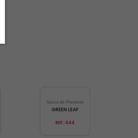
Sacos de Presente
GREEN LEAF
REF.:
644