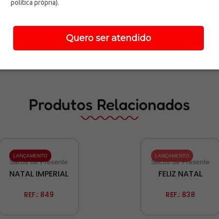
política própria).
Quero ser atendido
Produtos Relacionados
LANÇAMENTO
LANÇAMENTO
Sacos de Presente
Sacos de Presente
NATAL IMPERIAL
FELIZ NATAL
REF.:
849
REF.:
838