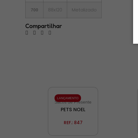
88x120
Metalizado
700
Compartilhar
LANÇAMENTO
Sacos de Presente
PETS NOEL
REF.:
847