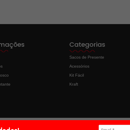
rmações
Categorias
Sacos de Presente
ós
Acessórios
nosco
Kit Fácil
tante
Kraft
 média dos salários está diretamente relacionado pela quantidade de homen