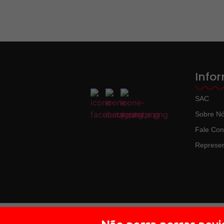
Info
SAC
Sobre N
Fale Co
Represen
O Impacto na